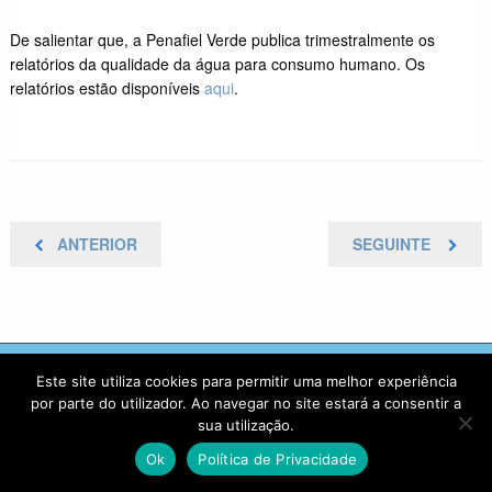
De salientar que, a Penafiel Verde publica trimestralmente os
relatórios da qualidade da água para consumo humano. Os
relatórios estão disponíveis
aqui
.
Navegação
POSTAGEM
NEXT
ANTERIOR
SEGUINTE
ANTERIOR
POST
de
artigos
Este site utiliza cookies para permitir uma melhor experiência
por parte do utilizador. Ao navegar no site estará a consentir a
Penafiel Verde E.M. 2025 - Copyright © Todos os direitos reservados
sua utilização.
Ok
Política de Privacidade