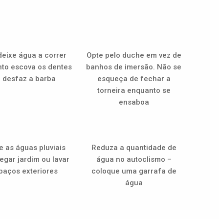
eixe água a correr
Opte pelo duche em vez de
to escova os dentes
banhos de imersão. Não se
 desfaz a barba
esqueça de fechar a
torneira enquanto se
ensaboa
ze as águas pluviais
Reduza a quantidade de
egar jardim ou lavar
água no autoclismo –
paços exteriores
coloque uma garrafa de
água