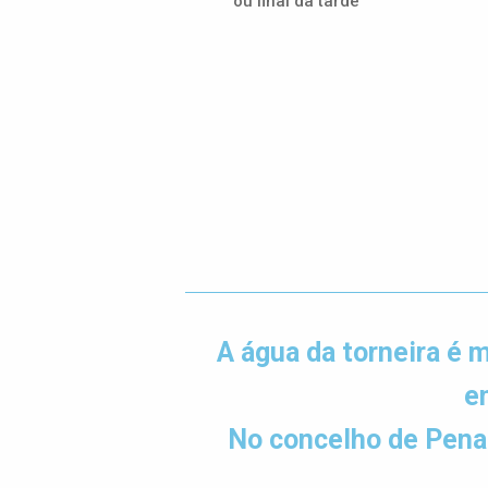
ou final da tarde
A água da torneira é 
e
No concelho de Penaf