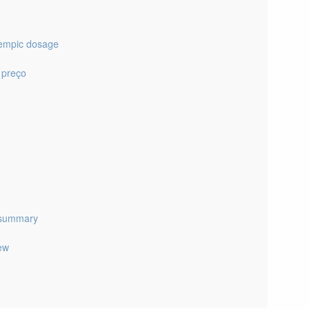
empic dosage
 preço
 summary
iew