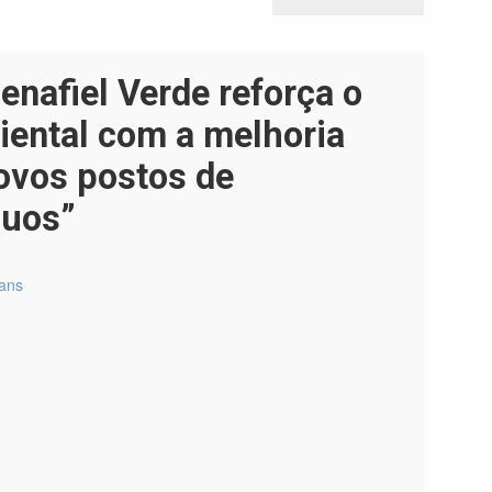
POST
enafiel Verde reforça o
ental com a melhoria
ovos postos de
duos”
mans