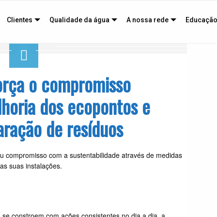
Clientes
Qualidade da água
A nossa rede
Educação
força o compromisso
horia dos ecopontos e
aração de resíduos
seu compromisso com a sustentabilidade através de medidas
as suas instalações.
s se constroem com ações consistentes no dia a dia, a