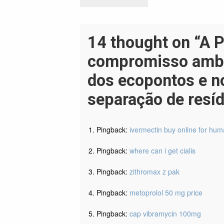
ANTERIOR
de
artigos
14 thought on “A P
compromisso ambi
dos ecopontos e n
separação de resí
Pingback:
ivermectin buy online for hu
Pingback:
where can i get cialis
Pingback:
zithromax z pak
Pingback:
metoprolol 50 mg price
Pingback:
cap vibramycin 100mg