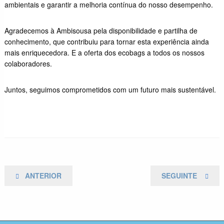
ambientais e garantir a melhoria contínua do nosso desempenho.
Agradecemos à Ambisousa pela disponibilidade e partilha de
conhecimento, que contribuiu para tornar esta experiência ainda
mais enriquecedora. E a oferta dos ecobags a todos os nossos
colaboradores.
Juntos, seguimos comprometidos com um futuro mais sustentável.
Navegação
POSTAGEM
NEXT
ANTERIOR
SEGUINTE
ANTERIOR
POST
de
artigos